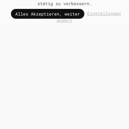
stätig zu verbessern.
Einstellungen
Alles Akzeptieren, weiter
ändern
UNVERBINDLICH ANFRAGEN
FERIENWOHNUNGEN
STOAMAT